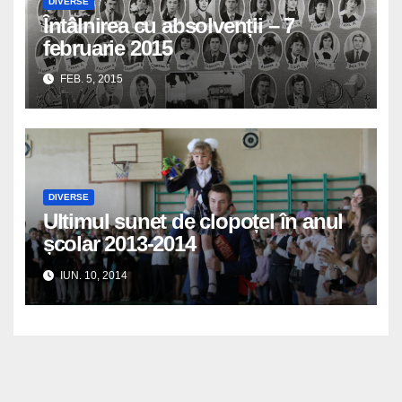
DIVERSE
Întâlnirea cu absolvenții – 7
februarie 2015
FEB. 5, 2015
DIVERSE
Ultimul sunet de clopoțel în anul
școlar 2013-2014
IUN. 10, 2014