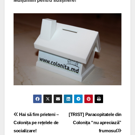
Mulțumim pentru susținere!
Navigare
Hai să fim prieteni –
[TRIST] Paracopitatele din
Colonița pe rețelele de
Colonița “nu apreciază”
în
socializare!
frumosul