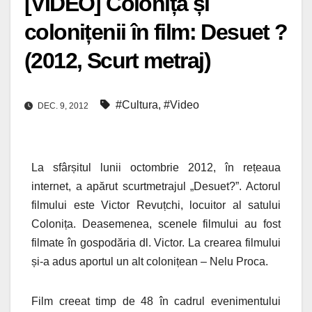
[VIDEO] Colonița și
colonițenii în film: Desuet ?
(2012, Scurt metraj)
#Cultura
,
#Video
DEC. 9, 2012
La sfârșitul lunii octombrie 2012, în rețeaua
internet, a apărut scurtmetrajul „Desuet?”. Actorul
filmului este Victor Revuțchi, locuitor al satului
Colonița. Deasemenea, scenele filmului au fost
filmate în gospodăria dl. Victor. La crearea filmului
și-a adus aportul un alt colonițean – Nelu Proca.
Film creeat timp de 48 în cadrul evenimentului