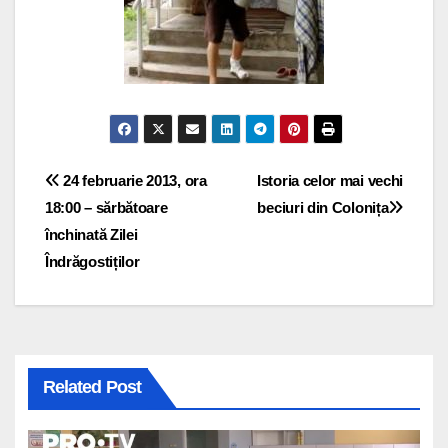
Navigare
24 februarie 2013, ora
Istoria celor mai vechi
18:00 – sărbătoare
beciuri din Colonița
în
închinată Zilei
articole
Îndrăgostiților
Related Post