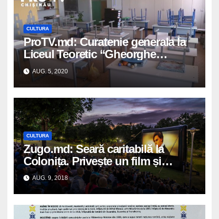
CULTURA
ProTV.md: Curatenie generala la
Liceul Teoretic “Gheorghe
Ghimpu” din satul Colonita
AUG. 5, 2020
CULTURA
Zugo.md: Seară caritabilă la
Colonița. Privește un film și
donează bani pentru fericirea mai
AUG. 9, 2018
multor familii social vulnerabile