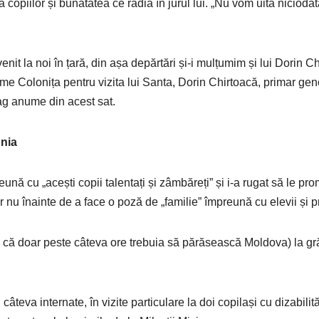
 copiilor și bunătatea ce radia în jurul lui. „Nu vom uita niciodat
nit la noi în țară, din așa depărtări și-i mulțumim și lui Dorin 
ume Colonița pentru vizita lui Santa, Dorin Chirtoacă, primar gen
trag anume din acest sat.
onia
eună cu „acești copii talentați și zâmbăreți” și i-a rugat să le prom
 nu înainte de a face o poză de „familie” împreună cu elevii și pr
u că doar peste câteva ore trebuia să părăsească Moldova) la grădin
teva internate, în vizite particulare la doi copilași cu dizabilități