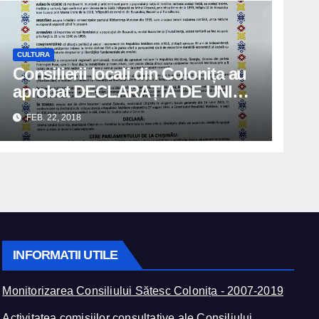
CULTURA
Consilierii locali din Colonița au
aprobat DECLARAȚIA DE UNIRE
!
FEB. 22, 2018
INFORMATII UTILE
Monitorizarea Consiliului Sătesc Colonița - 2007-2019
Activitatea comisiilor consultative ale Consiliului