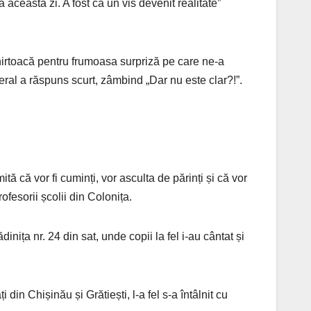
ă această zi. A fost ca un vis devenit realitate”
Chirtoacă pentru frumoasa surpriză pe care ne-a
eral a răspuns scurt, zâmbind „Dar nu este clar?!”.
ită că vor fi cuminți, vor asculta de părinți și că vor
ofesorii școlii din Colonița.
ița nr. 24 din sat, unde copii la fel i-au cântat și
 din Chișinău și Grătiești, l-a fel s-a întâlnit cu