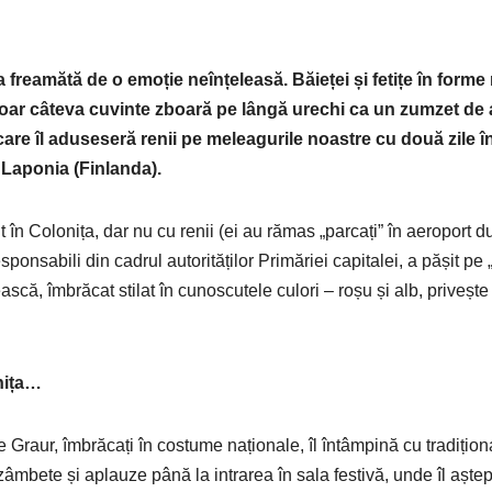
 freamătă de o emoție neînțeleasă. Băieței și fetițe în form
doar câteva cuvinte zboară pe lângă urechi ca un zumzet de a
are îl aduseseră renii pe meleagurile noastre cu două zile î
n Laponia (Finlanda).
it în Colonița, dar nu cu renii (ei au rămas „parcați” în aeroport
sponsabili din cadrul autorităților Primăriei capitalei, a pășit pe 
scă, îmbrăcat stilat în cunoscutele culori – roșu și alb, priveșt
nița…
ile Graur, îmbrăcați în costume naționale, îl întâmpină cu tradițion
mbete și aplauze până la intrarea în sala festivă, unde îl aștept