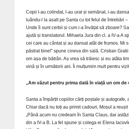
Copii l-au colindat, l-au urat și semănat, i-au dansa
luându-l la asalt pe Santa cu tot felul de întrebări –
Unde îi sunt cerbii și cum i-a învățat să zboare? Sau
ajută și translatorul. Mihaela Jura din cl. a IV-a A 
cei care au cântat și au dansat atât de frumos. Mi s
păstrat bine!” spune cineva din sală. Cristian Grat
om așa de bătrân. Aș vrea să trăiesc și eu atâta ti
vină și în următorii ani. Îi mulțumim mult pentru vizi
„Am văzut pentru prima dată în viață un om de 
Santa a împărțit copiilor cărți poștale și autografe, a
Chiar dacă nu toți au primit cadouri, Moșul a reușit
„Până acum nu credeam în Santa Claus, dar astăzi l-
din a IV-a B. La fel spune și colega ei Elena Iacovle