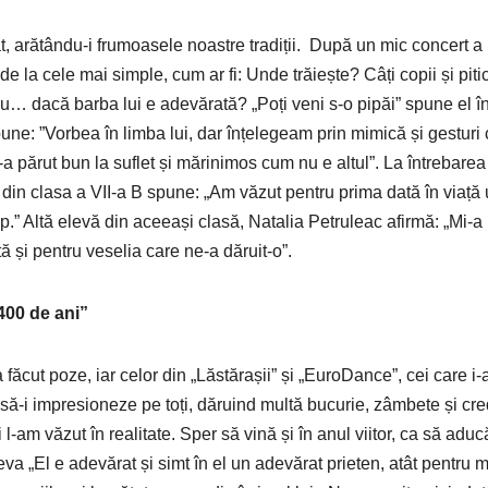
t, arătându-i frumoasele noastre tradiții. După un mic concert a u
 de la cele mai simple, cum ar fi: Unde trăiește? Câți copii și piti
… dacă barba lui e adevărată? „Poți veni s-o pipăi” spune el în lim
spune: ”Vorbea în limba lui, dar înțelegeam prin mimică și gesturi
-a părut bun la suflet și mărinimos cum nu e altul”. La întrebarea
ii din clasa a VII-a B spune: „Am văzut pentru prima dată în viaț
mp.” Altă elevă din aceeași clasă, Natalia Petruleac afirmă: „Mi
tă și pentru veselia care ne-a dăruit-o”.
400 de ani”
 făcut poze, iar celor din „Lăstărașii” și „EuroDance”, cei care i-au
 să-i impresioneze pe toți, dăruind multă bucurie, zâmbete și cre
am văzut în realitate. Sper să vină și în anul viitor, ca să adu
va „El e adevărat și simt în el un adevărat prieten, atât pentru min