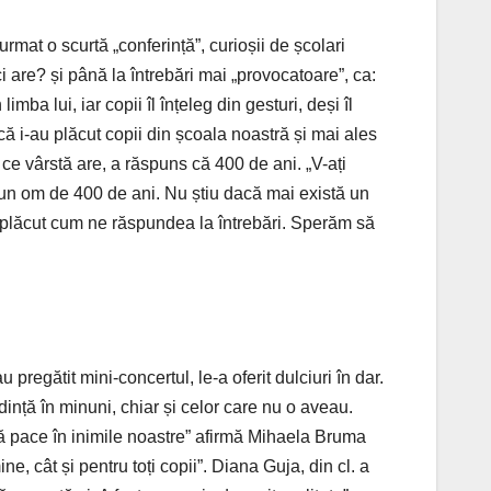
rmat o scurtă „conferință”, curioșii de școlari
ci are? și până la întrebări mai „provocatoare”, ca:
ba lui, iar copii îl înțeleg din gesturi, deși îl
 că i-au plăcut copii din școala noastră și mai ales
 ce vârstă are, a răspuns că 400 de ani. „V-ați
ă un om de 400 de ani. Nu știu dacă mai există un
-a plăcut cum ne răspundea la întrebări. Sperăm să
 pregătit mini-concertul, le-a oferit dulciuri în dar.
dință în minuni, chiar și celor care nu o aveau.
că pace în inimile noastre” afirmă Mihaela Bruma
e, cât și pentru toți copii”. Diana Guja, din cl. a