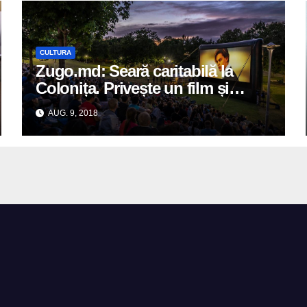
CULTURA
Zugo.md: Seară caritabilă la
Colonița. Privește un film și
donează bani pentru fericirea mai
AUG. 9, 2018
multor familii social vulnerabile