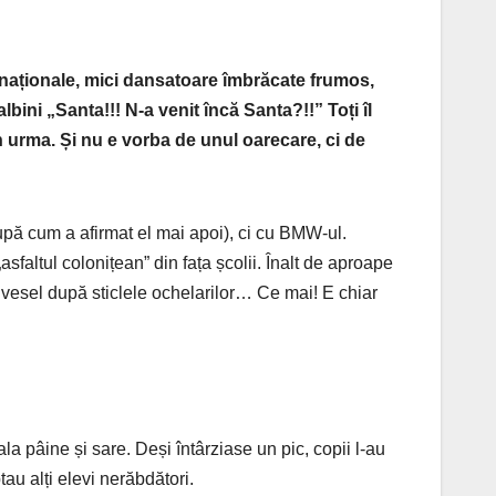
e naționale, mici dansatoare îmbrăcate frumos,
lbini „Santa!!! N-a venit încă Santa?!!”
Toți îl
n urma. Și nu e vorba de unul oarecare, ci de
 după cum a afirmat el mai apoi), ci cu BMW-ul.
„asfaltul colonițean” din fața școlii. Înalt de aproape
e vesel după sticlele ochelarilor… Ce mai! E chiar
ala pâine și sare. Deși întârziase un pic, copii l-au
au alți elevi nerăbdători.