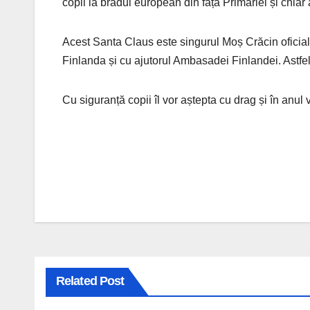
copii la bradul european din fața Primăriei și chiar a
Acest Santa Claus este singurul Moș Crăcin oficial 
Finlanda și cu ajutorul Ambasadei Finlandei. Astfel d
Cu siguranță copii îl vor aștepta cu drag și în anul
Navigare
în
articole
Related Post