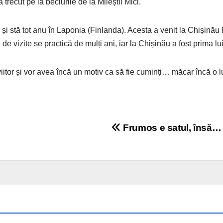
 trecut pe la beciurile de la Mileștii Mici.
și stă tot anu în Laponia (Finlanda). Acesta a venit la Chișinău 
e vizite se practică de mulți ani, iar la Chișinău a fost prima lui 
 viitor și vor avea încă un motiv ca să fie cuminți… măcar încă o 
Frumos e satul, însă…