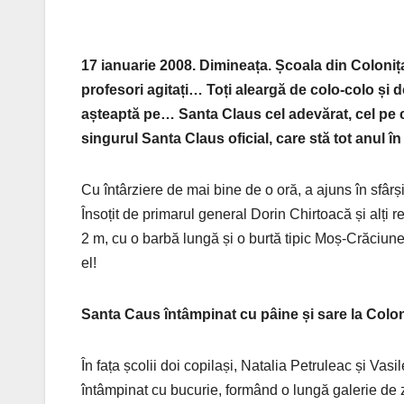
17 ianuarie 2008. Dimineața. Școala din Colonița
profesori agitați… Toți aleargă de colo-colo și 
așteaptă pe… Santa Claus cel adevărat, cel pe c
singurul Santa Claus oficial, care stă tot anul î
Cu întârziere de mai bine de o oră, a ajuns în sfârș
Însoțit de primarul general Dorin Chirtoacă și alți re
2 m, cu o barbă lungă și o burtă tipic Moș-Crăciunea
el!
Santa Caus întâmpinat cu pâine și sare la Colo
În fața școlii doi copilași, Natalia Petruleac și Vas
întâmpinat cu bucurie, formând o lungă galerie de zâ