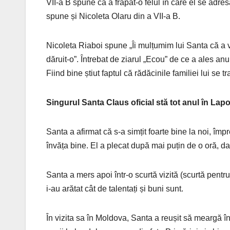
VII-a B spune că a frapat-o felul în care el se adresa
spune și Nicoleta Olaru din a VII-a B.
Nicoleta Riaboi spune „Îi mulțumim lui Santa că a ve
dăruit-o”. Întrebat de ziarul „Ecou” de ce a ales an
Fiind bine știut faptul că rădăcinile familiei lui se 
Singurul Santa Claus oficial stă tot anul în Lap
Santa a afirmat că s-a simțit foarte bine la noi, împr
învăța bine. El a plecat după mai puțin de o oră, dar
Santa a mers apoi într-o scurtă vizită (scurtă pentr
i-au arătat cât de talentați și buni sunt.
În vizita sa în Moldova, Santa a reușit să meargă în câ