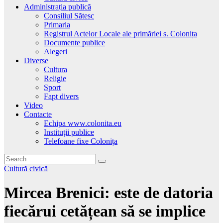
Administrația publică
Consiliul Sătesc
Primaria
Registrul Actelor Locale ale primăriei s. Colonița
Documente publice
Alegeri
Diverse
Cultura
Religie
Sport
Fapt divers
Video
Contacte
Echipa www.colonita.eu
Instituții publice
Telefoane fixe Colonița
Cultură civică
Mircea Brenici: este de datoria
fiecărui cetățean să se implice