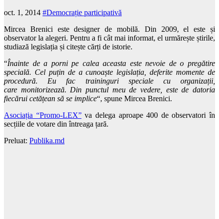
oct. 1, 2014
#Democrație participativă
Mircea Brenici este designer de mobilă. Din 2009, el este și
observator la alegeri. Pentru a fi cât mai informat, el urmărește știrile,
studiază legislația și citește cărți de istorie.
“
Înainte de a porni pe calea aceasta este nevoie de o pregătire
specială. Cel puțin de a cunoaște legislația, deferite momente de
procedură. Eu fac traininguri speciale cu organizații,
care monitorizează. Din punctul meu de vedere, este de datoria
fiecărui cetățean să se implice
“, spune Mircea Brenici.
Asociația “Promo-LEX”
va delega aproape 400 de observatori în
secțiile de votare din întreaga țară.
Preluat:
Publika.md