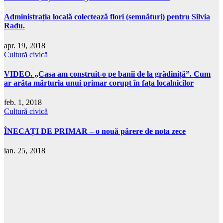
Administrația locală colectează flori (semnături) pentru Silvia
Radu.
apr. 19, 2018
Cultură civică
VIDEO. „Casa am construit-o pe banii de la grădiniță”. Cum
ar arăta mărturia unui primar corupt în fața localnicilor
feb. 1, 2018
Cultură civică
ÎNECAȚI DE PRIMAR – o nouă părere de nota zece
ian. 25, 2018