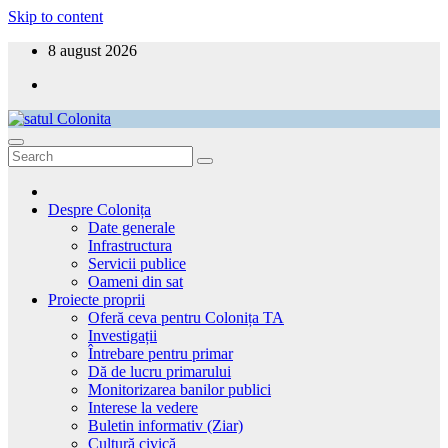
Skip to content
8 august 2026
satul Colonita
Aici ești acasă!
Despre Colonița
Date generale
Infrastructura
Servicii publice
Oameni din sat
Proiecte proprii
Oferă ceva pentru Colonița TA
Investigații
Întrebare pentru primar
Dă de lucru primarului
Monitorizarea banilor publici
Interese la vedere
Buletin informativ (Ziar)
Cultură civică