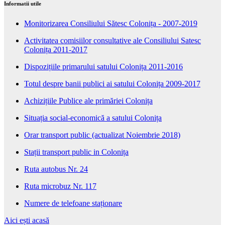
Informatii utile
Monitorizarea Consiliului Sătesc Colonița - 2007-2019
Activitatea comisiilor consultative ale Consiliului Satesc
Colonița 2011-2017
Dispozițiile primarului satului Colonița 2011-2016
Totul despre banii publici ai satului Colonița 2009-2017
Achizițiile Publice ale primăriei Colonița
Situația social-economică a satului Colonița
Orar transport public (actualizat Noiembrie 2018)
Stații transport public in Colonița
Ruta autobus Nr. 24
Ruta microbuz Nr. 117
Numere de telefoane staționare
Aici ești acasă