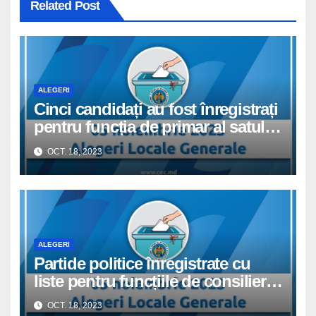
Related Post
ALEGERI
Cinci candidați au fost înregistrați
pentru funcția de primar al satului
Colonița la alegerile locale
OCT. 18, 2023
generale din 5 noiembrie 2023
ALEGERI
Partide politice înregistrate cu
liste pentru funcțiile de consilier
local în satului Colonița la
OCT. 18, 2023