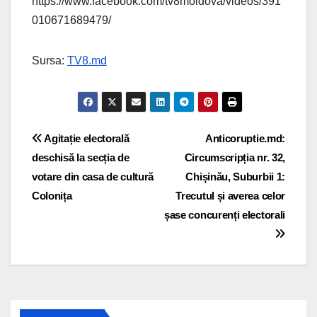
https://www.facebook.com/tv8moldova/videos/391
010671689479/
Sursa:
TV8.md
Navigare
Agitație electorală
Anticoruptie.md:
deschisă la secția de
Circumscripția nr. 32,
în
votare din casa de cultură
Chișinău, Suburbii 1:
articole
Colonița
Trecutul și averea celor
șase concurenți electorali