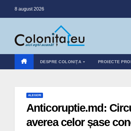
Skip
8 august 2026
to
content
DESPRE COLONIȚA
PROIECTE PRO
ALEGERI
Anticoruptie.md: Circu
averea celor șase conc