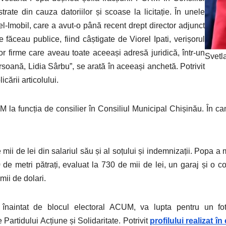
ate din cauza datoriilor și scoase la licitație. În unele
l-Imobil, care a avut-o până recent drept director adjunct
 făceau publice, fiind câștigate de Viorel Ipati, verișorul
or firme care aveau toate aceeași adresă juridică, într-un
Svetla
oană, Lidia Sârbu”, se arată în aceeași anchetă. Potrivit
cării articolului.
la funcția de consilier în Consiliul Municipal Chișinău. În cam
mii de lei din salariul său și al soțului și indemnizații. Popa a 
 de metri pătrați, evaluat la 730 de mii de lei, un garaj și o c
mii de dolari.
 înaintat de blocul electoral ACUM, va lupta pentru un fo
 Partidului Acțiune și Solidaritate. Potrivit
profilului realizat 