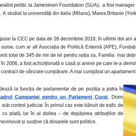
 analist politic la Jamestown Foundation (SUA), a fost manager 
A studiat la universități din Italia (Milano), Marea Britanie (Yor
epuse la CEC pe data de 26 decembrie 2018, în ultimii doi ani a
 surse, cum ar afi Asociația de Politică Externă (APE), Fundații
 venit total de 345 de mii de lei pentru soția sa. Familia mai deți
 în 2006, a fost achiziționată o casă și anexe pe care le-a demo
rin contract de vânzare-cumpărare. A mai cumpărat un apartament 
didează la funcția de parlamentar de pe poziția a patra în
n cadrul Campaniei pentru un Parlament Curat
, Dorin
ub control judiciar. În primul caz este bănuit de trafic de
 cu plată, iar în al doilea – de depășirea atribuțiilor de
nevinovat și susține că dosarele sunt politice.