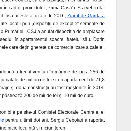
or în cadrul proiectului „Prima Casă”). S-a vehiculat
gat însă aceste acuzații. În 2016,
Ziarul de Gardă a
rite locații prin „dispoziții de excepție” semnate de
ică a Primăriei, „CSJ a anulat dispoziția de amplasare
sediul în apartamentul soacrei fratelui său. Dorin
mele care dețin gherete de comercializare a cafelei.
irtoacă a trecut venituri în mărime de circa 256 de
te jumătate de milion de lei și un apartament de 71,8
garaje și două construcții au fost moștenite în 2014.
r păstrează 200 de mii de lei și 10 mii de euro.
ponibile pe site-ul Comisiei Electorale Centrale, el
le
pentru ultimii doi ani, Sergiu Cebotari a raportat
ne nicio locuință și niciun teren.