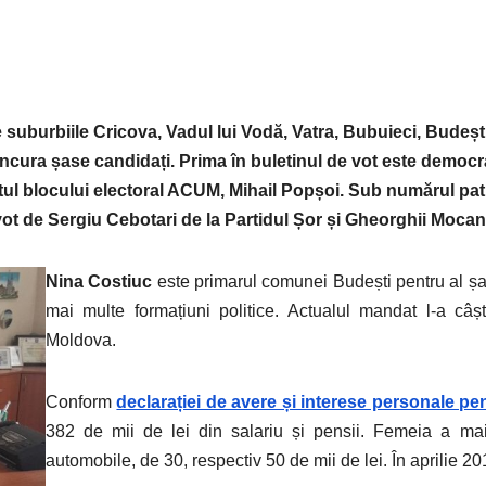
e suburbiile Cricova, Vadul lui Vodă, Vatra, Bubuieci, Budeșt
concura șase candidați. Prima în buletinul de vot este democ
l blocului electoral ACUM, Mihail Popșoi. Sub numărul patru
 vot de Sergiu Cebotari de la Partidul Șor și Gheorghii Mocan,
Nina Costiuc
este primarul comunei Budești pentru al șa
mai multe formațiuni politice. Actualul mandat l-a câșt
Moldova.
Conform
declarației de avere și interese personale pent
382 de mii de lei din salariu și pensii. Femeia a mai
automobile, de 30, respectiv 50 de mii de lei. În aprilie 20