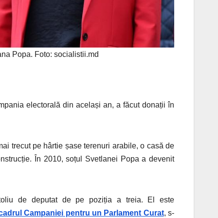
na Popa. Foto: socialistii.md
pania electorală din același an, a făcut donații în
mai trecut pe hârtie șase terenuri arabile, o casă de
onstrucție. În 2010, soțul Svetlanei Popa a devenit
toliu de deputat de pe poziția a treia. El este
în cadrul Campaniei pentru un Parlament Curat
, s-