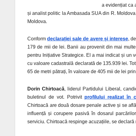
a evidențiat ca
și analist politic la Ambasada SUA din R. Moldova. 
Moldova.
Conform
declarației sale de avere și interese
, d
179 de mii de lei. Banii au provenit din mai multe
pentru Inițiative Strategice. El a mai indicat și un
cu valoare cadastrală declarată de 135.939 lei. Tot
65 de metri pătrați, în valoare de 405 mii de lei p
Dorin Chirtoacă
, liderul Partidului Liberal, can
buletinul de vot. Potrivit
profilului realizat î
Chirtoacă are două dosare penale active și se află s
influență și corupere pasivă în dosarul parcărilor
serviciu. Chirtoacă respinge acuzațiile, se declară 