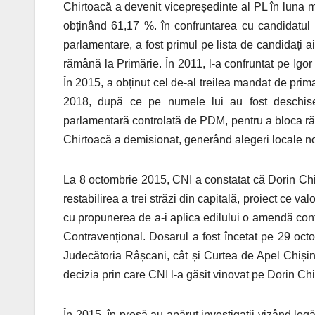
Chirtoacă a devenit vicepreședinte al PL în luna m
obținând 61,17 %. în confruntarea cu candidatul
parlamentare, a fost primul pe lista de candidați a
rămână la Primărie. În 2011, l-a confruntat pe Igo
În 2015, a obținut cel de-al treilea mandat de pri
2018, după ce pe numele lui au fost deschise
parlamentară controlată de PDM, pentru a bloca răm
Chirtoacă a demisionat, generând alegeri locale no
La 8 octombrie 2015, CNI a constatat că Dorin Chirt
restabilirea a trei străzi din capitală, proiect ce 
cu propunerea de a-i aplica edilului o amendă con
Contravențional. Dosarul a fost încetat pe 29 octo
Judecătoria Râșcani, cât și Curtea de Apel Chișină
decizia prin care CNI l-a găsit vinovat pe Dorin Chi
În 2015, în presă au apărut investigații vizând legă