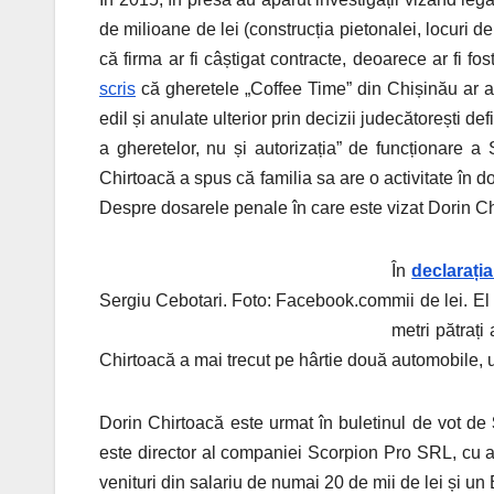
de milioane de lei (construcția pietonalei, locuri d
că firma ar fi câștigat contracte, deoarece ar fi fo
scris
că gheretele „Coffee Time” din Chișinău ar apar
edil și anulate ulterior prin decizii judecătorești d
a gheretelor, nu și autorizația” de funcționare a
Chirtoacă a spus că familia sa are o activitate în 
Despre dosarele penale în care este vizat Dorin Chi
În
declarați
Sergiu Cebotari. Foto: Facebook.com
mii de lei. E
metri pătrați
Chirtoacă a mai trecut pe hârtie două automobile, un
Dorin Chirtoacă este urmat în buletinul de vot de
este director al companiei Scorpion Pro SRL, cu ac
venituri din salariu de numai 20 de mii de lei și un 