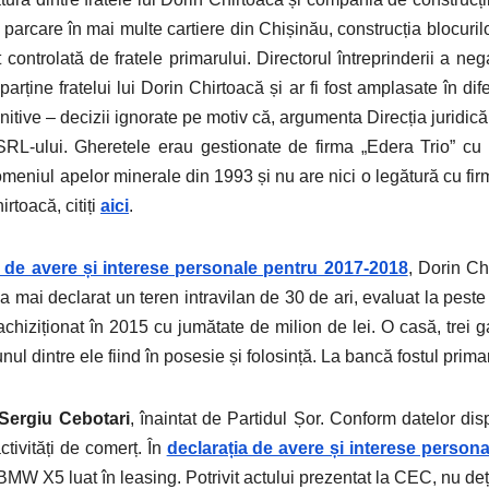
e parcare în mai multe cartiere din Chișinău, construcția blocuril
st controlată de fratele primarului. Directorul întreprinderii a ne
ține fratelui lui Dorin Chirtoacă și ar fi fost amplasate în dife
efinitive – decizii ignorate pe motiv că, argumenta Direcția jurid
 SRL-ului. Gheretele erau gestionate de firma „Edera Trio” cu 
domeniul apelor minerale din 1993 și nu are nici o legătură cu fir
rtoacă, citiți
aici
.
a de avere și interese personale pentru 2017-2018
, Dorin Ch
l a mai declarat un teren intravilan de 30 de ari, evaluat la pes
 achiziționat în 2015 cu jumătate de milion de lei. O casă, trei 
ul dintre ele fiind în posesie și folosință. La bancă fostul prima
Sergiu Cebotari
, înaintat de Partidul Șor. Conform datelor dis
tivități de comerț. În
declarația de avere și interese persona
BMW X5 luat în leasing. Potrivit actului prezentat la CEC, nu deți