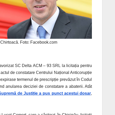
 Chirtoacă. Foto: Facebook.com
 favorizat SC Delta ACM – 93 SRL la licitația pentru
t actul de constatare Centrului Național Anticorupție
expirase termenul de prescripție prevăzut în Codul
nd anularea deciziei de constatare a abaterii. Atât
Supremă de Justiție a pus punct acestui dosar
,
Lucet-Comerț, care a câștigat, în Chișinău, licitații