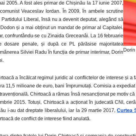
ai 2005. A fost ales primar de Chișinău la 17 iunie 2007,
 comunist Veaceslav Iordan. În 2009, în ambele scrutine
i Partidului Liberal, însă nu a devenit deputat, alegând să
r Dodon și a mai obținut un mandat de primar al Capitalei.
mar, confruntându-se cu Zinaida Greceanâi. La 16 februarie
 dosare penale, și după ce PL părăsise majoritatea
Dorin
ânerea Silviei Radu în funcția de primar interimar, Dorin
i.
oacă a încălcat regimul juridic al conflictelor de interese și a
valora 11,5 milioane de euro, bani împrumutați. Comisia a expedia
travențională. Chirtoacă a rămas însă nesancționat pe motiv că 
mbrie 2015. Totuși, Chirtoacă a acționat în judecată CNI, cerâ
u i-au dat dreptate liberalului, iar la 29 martie 2017,
Curtea 
rtoacă de conflict de interese fiind anulată.
tura dintre fratele lui Dorin Chirtoacă și compania de construcții 