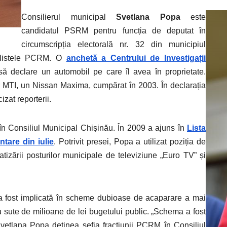
Consilierul municipal
Svetlana Popa
este
candidatul PSRM pentru funcția de deputat în
circumscripția electorală nr. 32 din municipiul
e listele PCRM. O
anchetă a Centrului de Investigații
să declare un automobil pe care îl avea în proprietate.
or MTI, un Nissan Maxima, cumpărat în 2003. În declarația
zat reporterii.
în Consiliul Municipal Chișinău. În 2009 a ajuns în
Lista
tare din iulie
. Potrivit presei, Popa a utilizat poziția de
atizării posturilor municipale de televiziune „Euro TV” și
 fost implicată în scheme dubioase de acaparare a mai
u sute de milioane de lei bugetului public. „Schema a fost
Svetlana Popa deținea șefia fracțiunii PCRM în Consiliul