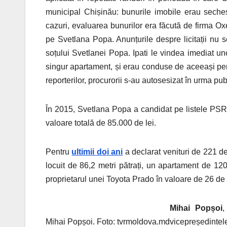
municipal Chișinău: bunurile imobile erau sechestr
cazuri, evaluarea bunurilor era făcută de firma Oxe
pe Svetlana Popa. Anunțurile despre licitații nu se
soțului Svetlanei Popa. Ipati le vindea imediat un
singur apartament, și erau conduse de aceeași pers
reporterilor, procurorii s-au autosesizat în urma publi
În 2015, Svetlana Popa a candidat pe listele PSRM 
valoare totală de 85.000 de lei.
Pentru
ultimii doi ani
a declarat venituri de 221 de 
locuit de 86,2 metri pătrați, un apartament de 120
proprietarul unei Toyota Prado în valoare de 26 de 
Mihai Popșoi
,
Mihai Popșoi. Foto: tvrmoldova.md
vicepreședintele