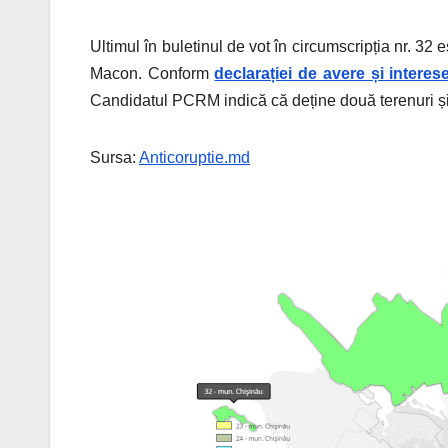
Ultimul în buletinul de vot în circumscripția nr. 32 
Macon. Conform
declarației de avere și intere
Candidatul PCRM indică că deține două terenuri și 
Sursa:
Anticoruptie.md