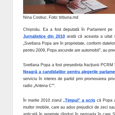
Nina Costiuc. Foto: tribuna.md
Chișinău. Ea a fost deputată în Parlament p
Jurnalistice din 2010
arată că aceasta a uitat 
„Svetlana Popa
are în proprietate, conform datel
pentru 2009, Popa ascunde are automobil”, au preci
Svetlana Popa a fost președinta fracțiunii PCRM 
Neagră a candidaților pentru alegerile parlamen
serviciu în interes de partid prin promovarea priv
radio „Antena C””.
În martie 2010 ziarul
„Timpul” a scris
că Popa a
multor imobile, care au adus prejudicii de zeci sa
aplicată în repetate rânduri în perioada în care 