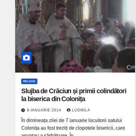
RELIGIE
Slujba de Crăciun și primii colindători
la biserica din Colonița
8 IANUARIE 2014
LUDMILA
În dimineața zilei de 7 ianuarie locuitorii satului
Colonița au fost treziți de clopotele bisericii, care
anunțau a sărbătoare. În…