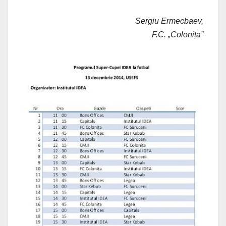
Sergiu Ermecbaev,
F.C. „Colonița”