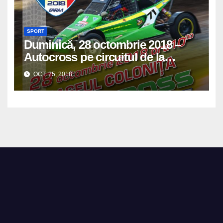
SPORT
Duminică, 28 octombrie 2018 –
Autocross pe circuitul de la
Colonița, Etapa finală 2018 + Cupa
OCT. 25, 2018
federației