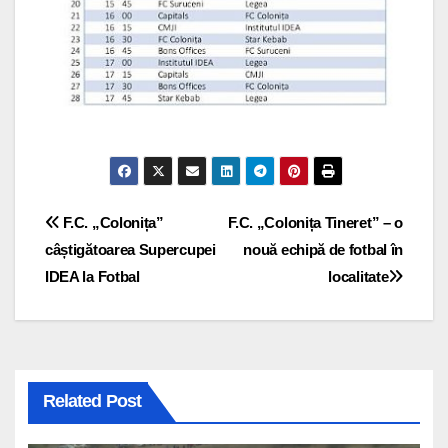
Navigare
F.C. „Colonița”
F.C. „Colonița Tineret” – o
câștigătoarea Supercupei
nouă echipă de fotbal în
în
IDEA la Fotbal
localitate
articole
Related Post