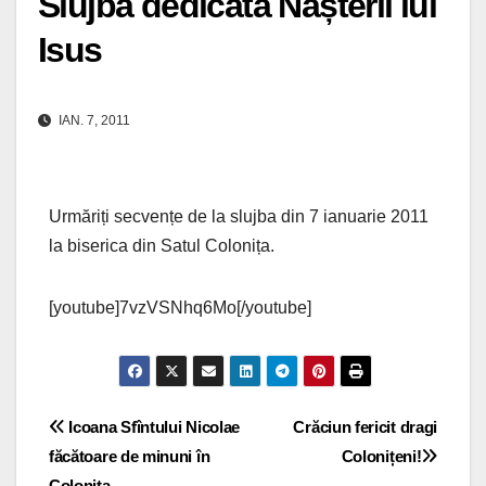
Slujba dedicată Nașterii lui
Isus
IAN. 7, 2011
Urmăriți secvențe de la slujba din 7 ianuarie 2011
la biserica din Satul Colonița.
[youtube]7vzVSNhq6Mo[/youtube]
Navigare
Icoana Sfîntului Nicolae
Crăciun fericit dragi
făcătoare de minuni în
Colonițeni!
în
Colonița