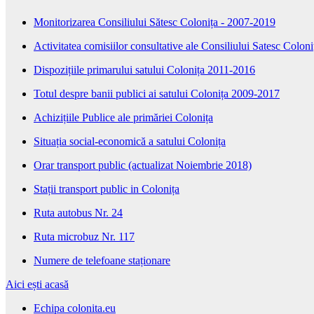
Monitorizarea Consiliului Sătesc Colonița - 2007-2019
Activitatea comisiilor consultative ale Consiliului Satesc Colo
Dispozițiile primarului satului Colonița 2011-2016
Totul despre banii publici ai satului Colonița 2009-2017
Achizițiile Publice ale primăriei Colonița
Situația social-economică a satului Colonița
Orar transport public (actualizat Noiembrie 2018)
Stații transport public in Colonița
Ruta autobus Nr. 24
Ruta microbuz Nr. 117
Numere de telefoane staționare
Aici ești acasă
Echipa colonita.eu