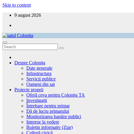
Skip to content
9 august 2026
satul Colonita
Aici ești acasă!
Despre Colonița
Date generale
Infrastructura
Servicii publice
Oameni din sat
Proiecte proprii
Oferă ceva pentru Colonița TA
Investigații
Întrebare pentru primar
Dă de lucru primarului
Monitorizarea banilor publici
Interese la vedere
Buletin informativ (Ziar)
Cultură civică