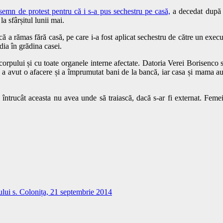
n semn de protest pentru că i s-a pus sechestru pe casă,
a decedat după c
a sfârșitul lunii mai.
ă a rămas fără casă, pe care i-a fost aplicat sechestru de către un execut
dia în grădina casei.
pului și cu toate organele interne afectate. Datoria Verei Borisenco se
re a avut o afacere și a împrumutat bani de la bancă, iar casa și mama au 
, întrucât aceasta nu avea unde să traiască, dacă s-ar fi externat. Femei
mului s. Colonița, 21 septembrie 2014