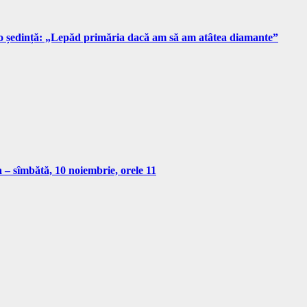
 o ședință: „Lepăd primăria dacă am să am atâtea diamante”
a – sîmbătă, 10 noiembrie, orele 11