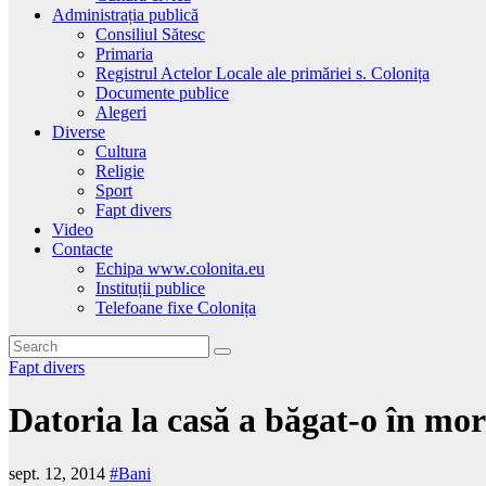
Administrația publică
Consiliul Sătesc
Primaria
Registrul Actelor Locale ale primăriei s. Colonița
Documente publice
Alegeri
Diverse
Cultura
Religie
Sport
Fapt divers
Video
Contacte
Echipa www.colonita.eu
Instituții publice
Telefoane fixe Colonița
Fapt divers
Datoria la casă a băgat-o în mo
sept. 12, 2014
#Bani