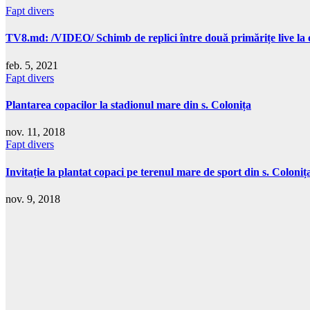
Fapt divers
TV8.md: /VIDEO/ Schimb de replici între două primărițe live la
feb. 5, 2021
Fapt divers
Plantarea copacilor la stadionul mare din s. Colonița
nov. 11, 2018
Fapt divers
Invitație la plantat copaci pe terenul mare de sport din s. Coloniț
nov. 9, 2018