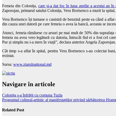
Femeia din Colonița,
care și-a dat foc în luna aprilie a acestui an î
Zaporojan, primarul satului Colonița, Vera Borisenco a murit la spital, l
Vera Borisenco își turnase o canistră de benzină peste ea când a aflat c
din cauza unei datorii pe care femeia o avea la bancă, aceasta se incen
Atunci, femeia rămăsese cu arsuri pe mai mult de 50% din suprafața cor
femeia nu avea vreo legătură cu datoria, întrucât fiul ei a fost cel ca
Pur și simplu nu i-a mers în viață”, declara anterior Angela Zaporojan.
Cât timp s-a aflat în spital, pentru Vera Borisenco s-au colectat bani
rezistat.
Sursa:
www.ziarulnational.md
Navigare în articole
Colonița s-a înfrățit cu comuna Tuzla
Programul cultural-artistic al manifestațiilor privind sărbătorirea Hra
Related Post