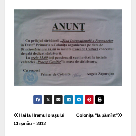
Navigare
Hai la Hramul orașului
Colonița ”la pămînt”
Chișinău – 2012
în