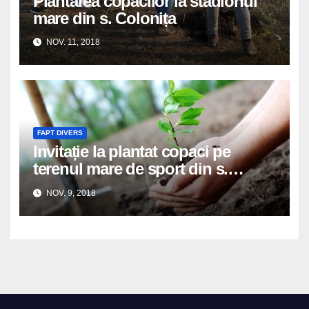
Plantarea copacilor la stadionul
mare din s. Colonița
NOV. 11, 2018
FAPT DIVERS
Invitație la plantat copaci pe
terenul mare de sport din s.
Colonița – sîmbătă, 10 noiembrie,
NOV. 9, 2018
orele 11