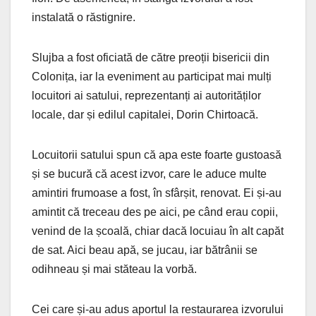
instalată o răstignire.
Slujba a fost oficiată de către preoții bisericii din
Colonița, iar la eveniment au participat mai mulți
locuitori ai satului, reprezentanți ai autorităților
locale, dar și edilul capitalei, Dorin Chirtoacă.
Locuitorii satului spun că apa este foarte gustoasă
și se bucură că acest izvor, care le aduce multe
amintiri frumoase a fost, în sfârșit, renovat. Ei și-au
amintit că treceau des pe aici, pe când erau copii,
venind de la școală, chiar dacă locuiau în alt capăt
de sat. Aici beau apă, se jucau, iar bătrânii se
odihneau și mai stăteau la vorbă.
Cei care și-au adus aportul la restaurarea izvorului