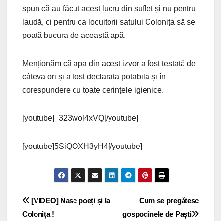
spun că au făcut acest lucru din suflet și nu pentru
laudă, ci pentru ca locuitorii satului Colonița să se
poată bucura de această apă.
Menționăm că apa din acest izvor a fost testată de
câteva ori și a fost declarată potabilă și în
corespundere cu toate cerințele igienice.
[youtube]_323wol4xVQ[/youtube]
[youtube]5SiQOXH3yH4[/youtube]
Navigare
[VIDEO] Nasc poeți și la
Cum se pregătesc
Colonița !
gospodinele de Paști