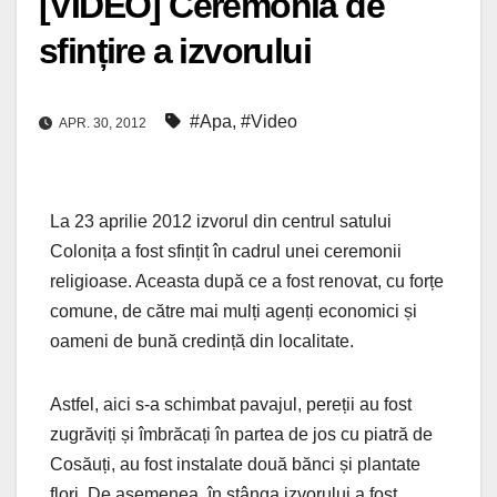
[VIDEO] Ceremonia de
sfințire a izvorului
#Apa
,
#Video
APR. 30, 2012
La 23 aprilie 2012 izvorul din centrul satului
Colonița a fost sfințit în cadrul unei ceremonii
religioase. Aceasta după ce a fost renovat, cu forțe
comune, de către mai mulți agenți economici și
oameni de bună credință din localitate.
Astfel, aici s-a schimbat pavajul, pereții au fost
zugrăviți și îmbrăcați în partea de jos cu piatră de
Cosăuți, au fost instalate două bănci și plantate
flori. De asemenea, în stânga izvorului a fost