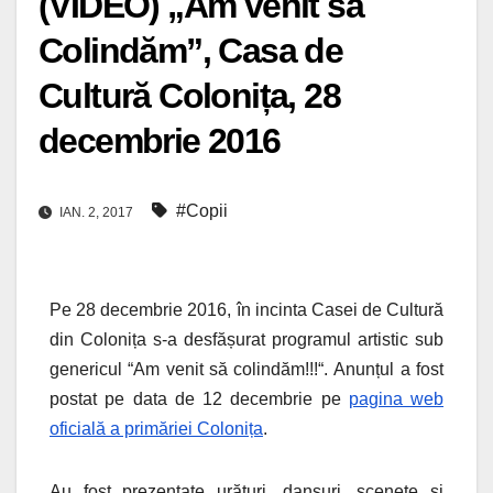
(VIDEO) „Am venit să
Colindăm”, Casa de
Cultură Colonița, 28
decembrie 2016
#Copii
IAN. 2, 2017
Pe 28 decembrie 2016, în incinta Casei de Cultură
din Colonița s-a desfășurat programul artistic sub
genericul “Am venit să colindăm!!!“. Anunțul a fost
postat pe data de 12 decembrie pe
pagina web
oficială a primăriei Colonița
.
Au fost prezentate urături, dansuri, scenete și