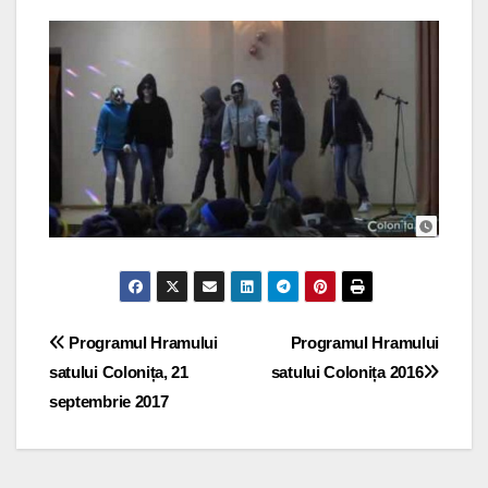
Navigare
Programul Hramului
Programul Hramului
satului Colonița, 21
satului Colonița 2016
în
septembrie 2017
articole