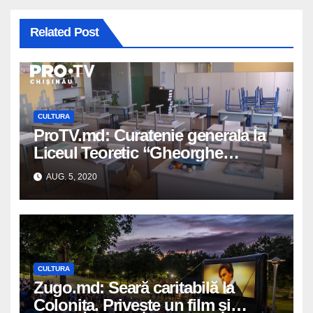
Related Post
CULTURA
ProTV.md: Curatenie generala la
Liceul Teoretic “Gheorghe
Ghimpu” din satul Colonita
AUG. 5, 2020
CULTURA
Zugo.md: Seară caritabilă la
Colonița. Privește un film și