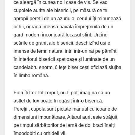
ce aleargă în curtea noii case de vis. Se vad
cupolele aurite ale bisericii, pe măsură ce te
apropii pereții de un azuriu al cerului îți minunează
ochii, ograda imensă pavată împrejmuită de un
gard modern înconjoară locașul sfînt. Urcînd
scările de granit ale bisericii, deschizînd ușile
imense de lemn natural intri într-un rai pe pămînt,
în interiorul bisericii spațioașe și luminate de un
candelabru enorm, 6 fețe bisericești oficiază slujba
în limba română.
Fiori îți trec tot corpul, nu-ți poți imagina că un
astfel de lux poate fi regăsit într-o biserică.
Pereții , cupola sunt pictate manual cu icoane de
dimensiuni impunătoare. Altarul aurit este străjuit
pe timpul sărbătorilor de iarnă de doi brazi înalți
împodobiți cu orhideii vii.