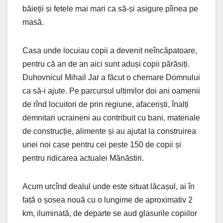
băieții și fetele mai mari ca să-și asigure pîinea pe
masă.
Casa unde locuiau copii a devenit neîncăpatoare,
pentru că an de an aici sunt aduși copii părăsiți.
Duhovnicul Mihail Jar a făcut o chemare Domnului
ca să-i ajute. Pe parcursul ultimilor doi ani oamenii
de rînd locuitori de prin regiune, afaceriști, înalți
demnitari ucraineni au contribuit cu bani, materiale
de construcție, alimente și au ajutat la construirea
unei noi case pentru cei peste 150 de copii și
pentru ridicarea actualei Mănăstiri.
Acum urcînd dealul unde este situat lăcașul, ai în
față o șosea nouă cu o lungime de aproximativ 2
km, iluminată, de departe se aud glasurile copiilor