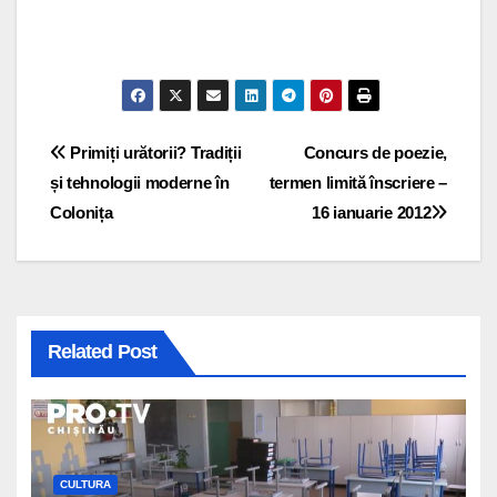
Navigare
Primiți urătorii? Tradiții
Concurs de poezie,
și tehnologii moderne în
termen limită înscriere –
în
Colonița
16 ianuarie 2012
articole
Related Post
CULTURA