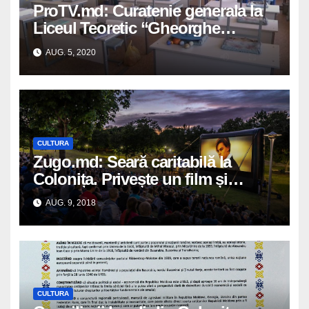
ProTV.md: Curatenie generala la
Liceul Teoretic “Gheorghe
Ghimpu” din satul Colonita
AUG. 5, 2020
CULTURA
Zugo.md: Seară caritabilă la
Colonița. Privește un film și
donează bani pentru fericirea mai
AUG. 9, 2018
multor familii social vulnerabile
CULTURA