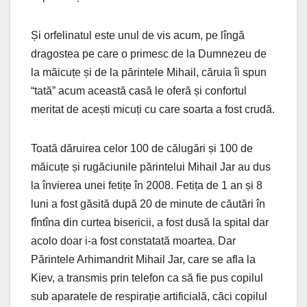
Și orfelinatul este unul de vis acum, pe lîngă
dragostea pe care o primesc de la Dumnezeu de
la măicuțe și de la părintele Mihail, căruia îi spun
“tată” acum această casă le oferă și confortul
meritat de acești micuți cu care soarta a fost crudă.
Toată dăruirea celor 100 de călugări și 100 de
măicuțe și rugăciunile părintelui Mihail Jar au dus
la învierea unei fetițe în 2008. Fetița de 1 an și 8
luni a fost găsită după 20 de minute de căutări în
fîntîna din curtea bisericii, a fost dusă la spital dar
acolo doar i-a fost constatată moartea. Dar
Părintele Arhimandrit Mihail Jar, care se afla la
Kiev, a transmis prin telefon ca să fie pus copilul
sub aparatele de respirație artificială, căci copilul