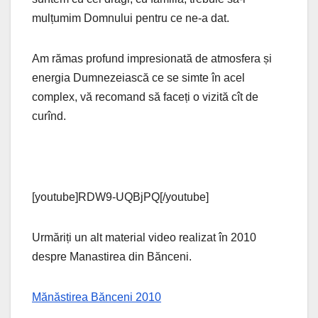
mulțumim Domnului pentru ce ne-a dat.
Am rămas profund impresionată de atmosfera și
energia Dumnezeiască ce se simte în acel
complex, vă recomand să faceți o vizită cît de
curînd.
[youtube]RDW9-UQBjPQ[/youtube]
Urmăriți un alt material video realizat în 2010
despre Manastirea din Bănceni.
Mănăstirea Bănceni 2010