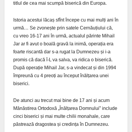
titlul de cea mai scumpă biserică din Europa.
Istoria acestui lăcaș sfînt începe cu mai mulți ani în
urmă… Se zvonește prin satele Cernăuțiului că,
cu vreo 16-17 ani în urmă, actualul părinte Mihail
Jar ar fi avut o boală gravă la inimă, operația era
foarte riscantă dar s-a rugat la Dumnezeu și i-a
promis că dacă î-L va salva, va ridica o biserică.
După operație Mihail Jar, s-a vindecat și din 1994
împreună cu 4 preoți au început înălțarea unei
biserici.
De atunci au trecut mai bine de 17 ani și acum
Mănăstirea Ortodoxă „Înălțarea Domnului” include
cinci biserici și mai multe chilii monahale, care
păstrează dragostea și credința în Dumnezeu.