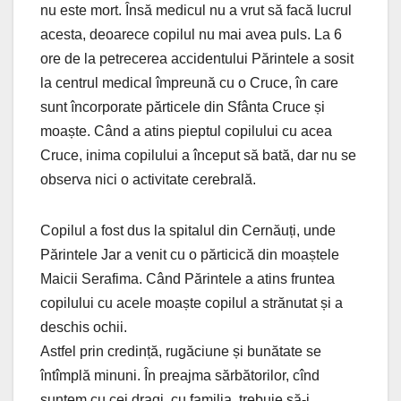
nu este mort. Însă medicul nu a vrut să facă lucrul
acesta, deoarece copilul nu mai avea puls. La 6
ore de la petrecerea accidentului Părintele a sosit
la centrul medical împreună cu o Cruce, în care
sunt încorporate părticele din Sfânta Cruce și
moaște. Când a atins pieptul copilului cu acea
Cruce, inima copilului a început să bată, dar nu se
observa nici o activitate cerebrală.
Copilul a fost dus la spitalul din Cernăuți, unde
Părintele Jar a venit cu o părticică din moaștele
Maicii Serafima. Când Părintele a atins fruntea
copilului cu acele moaște copilul a strănutat și a
deschis ochii.
Astfel prin credință, rugăciune și bunătate se
întîmplă minuni. În preajma sărbătorilor, cînd
suntem cu cei dragi, cu familia, trebuie să-i