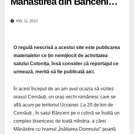
Mănăstirea din Bănceni…
IAN. 11, 2012
O regulă nescrisă a acestui site este publicarea
materialelor ce țin nemijlocit de activitatea
satului Colonița, însă consider că reportajul ce
urmează, merită să fie publicată aici.
În
acest început de an am avut ocazia să vizitez
orașul Cernăuți, un oraș vechi românesc care se
află acum pe teritoriul Ucrainei. La 20 de km de
Cernăuți , în satul Bănceni pe o colină se înalță un
complex bisericesc de toată mîndria, a cărei
Mănăstire cu hramul „Înălțarea Domnului” poartă