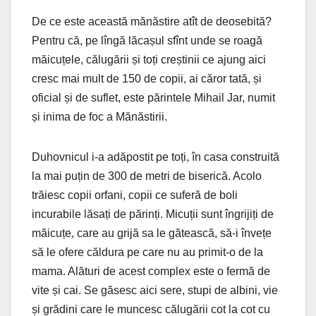
De ce este această mănăstire atît de deosebită?
Pentru că, pe lîngă lăcașul sfînt unde se roagă
măicuțele, călugării și toți creștinii ce ajung aici
cresc mai mult de 150 de copii, ai căror tată, și
oficial și de suflet, este părintele Mihail Jar, numit
și inima de foc a Mănăstirii.
Duhovnicul i-a adăpostit pe toți, în casa construită
la mai puțin de 300 de metri de biserică. Acolo
trăiesc copii orfani, copii ce suferă de boli
incurabile lăsați de părinți. Micuții sunt îngrijiți de
măicuțe, care au grijă sa le gătească, să-i învețe
să le ofere căldura pe care nu au primit-o de la
mama. Alături de acest complex este o fermă de
vite și cai. Se găsesc aici sere, stupi de albini, vie
și grădini care le muncesc călugării cot la cot cu