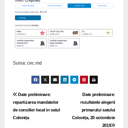
Sursa: cec.md
Navigare
Date preliminare:
Date preliminare:
repartizarea mandatelor
rezultatele alegerii
în
de consilier local in satul
primarului satului
articole
Colonița
Colonița, 20 octombrie
2019