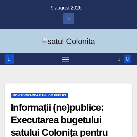
Skip
9 august 2026
to
content
MONITORIZAREA BANILOR PUBLICI
Informații (ne)publice:
Executarea bugetului
satului Colonița pentru