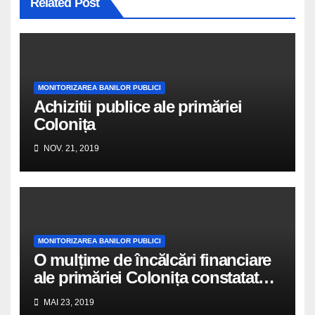
Related Post
MONITORIZAREA BANILOR PUBLICI
Achizitii publice ale primăriei
Colonița
NOV. 21, 2019
MONITORIZAREA BANILOR PUBLICI
O mulțime de încălcări financiare
ale primăriei Colonița constatate
în raportul Curții de Conturi
MAI 23, 2019