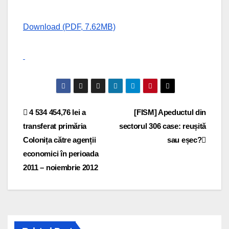
Download (PDF, 7.62MB)
Navigare
4 534 454,76 lei a
[FISM] Apeductul din
transferat primăria
sectorul 306 case: reușită
în
Colonița către agenții
sau eșec?
articole
economici în perioada
2011 – noiembrie 2012